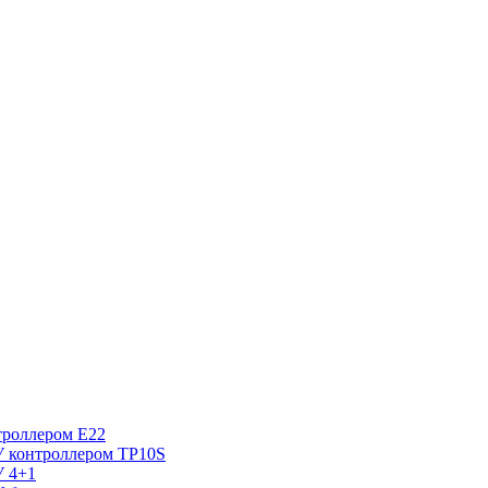
троллером E22
У контроллером TP10S
У 4+1