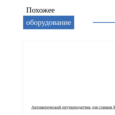
Похожее
Длина,
1960
мм
оборудование
Ширина,
1126
мм
Высота,
850
мм
-
1250
Вес
298
(нетто),
кг
Автоматический пруткоподатчик для станков 