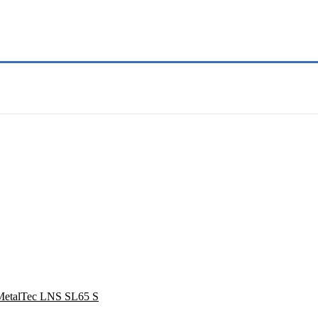
MetalTec LNS SL65 S