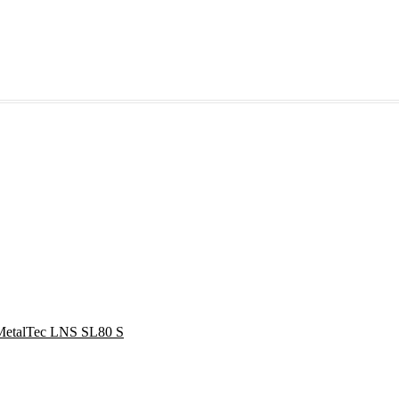
РУЧНОЙ ПУЛЬТ
MetalTec LNS SL80 S
ДИСТАНЦИОННОГО
УПРАВЛЕНИЯ